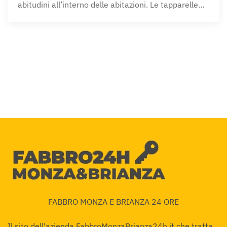
abitudini all’interno delle abitazioni. Le tapparelle…
FABBRO MONZA E BRIANZA 24 ORE
Il sito dell'azienda FabbroMonzaBrianza24h.it che tratta