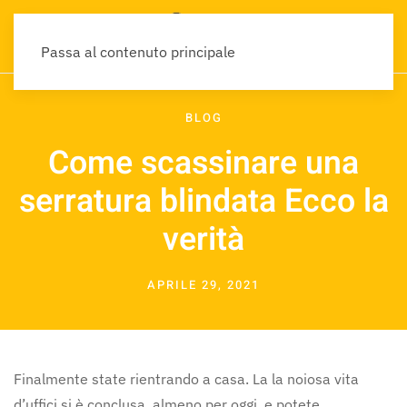
Passa al contenuto principale
BLOG
Come scassinare una
serratura blindata Ecco la
verità
APRILE 29, 2021
Finalmente state rientrando a casa. La la noiosa vita
d’uffici si è conclusa, almeno per oggi, e potete