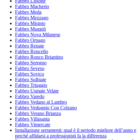
Fabbro Lissone
Fabbro Macherio
Fabbro Meda
Fabbro Mezzago
Fabbro Misinto
Fabbro Muggiò
Fabbro Nova Milanese
Fabbro Ornago
Fabbro Renate
Fabbro Roncello
Fabbro Ronco Briantino
Fabbro Seregno
Fabbro Seveso
Fabbro Sovico
Fabbro Sulbiate
Fabbro Triuggio
Fabbro Usmate Velate
Fabbro Varedo
Fabbro Vedano al Lambro
Fabbro Veduggio Con Colzano
Fabbro Verano Brianza
Fabbro Villasanta
Fabbro Vimercate
Installazione serramenti: qual è il periodo migliore dell’anno e
perché affidarsi a professionisti fa la differenza