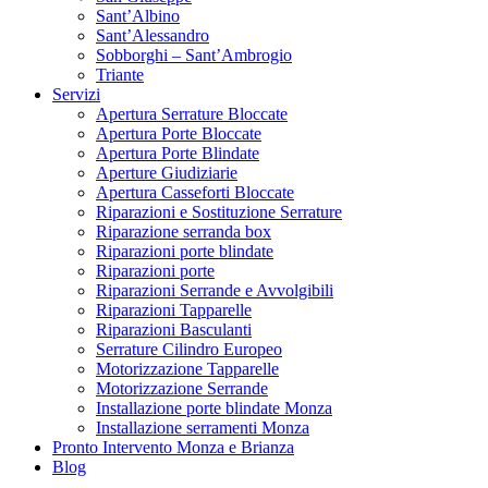
Sant’Albino
Sant’Alessandro
Sobborghi – Sant’Ambrogio
Triante
Servizi
Apertura Serrature Bloccate
Apertura Porte Bloccate
Apertura Porte Blindate
Aperture Giudiziarie
Apertura Casseforti Bloccate
Riparazioni e Sostituzione Serrature
Riparazione serranda box
Riparazioni porte blindate
Riparazioni porte
Riparazioni Serrande e Avvolgibili
Riparazioni Tapparelle
Riparazioni Basculanti
Serrature Cilindro Europeo
Motorizzazione Tapparelle
Motorizzazione Serrande
Installazione porte blindate Monza
Installazione serramenti Monza
Pronto Intervento Monza e Brianza
Blog