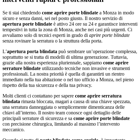
Se ti stai chiedendo
come aprire porte blindate
a Monza in modo
sicuro e senza danni, sei nel posto giusto. Il nostro servizio di
apertura porte blindate
è attivo 24 ore su 24 e garantisce interventi
tempestivi in tutta la zona di Monza, anche nei casi più urgenti. Ci
avvaliamo solo di tecnici esperti in grado di
aprire porte blindate
senza rovinare la serratura o la struttura della porta.
L’
apertura porta blindata
può sembrare un’operazione complessa,
soprattutto se si tratta di modelli di ultima generazione. Tuttavia,
grazie alla nostra esperienza pluriennale, sappiamo
come aprire
serrature blindate
utilizzando tecniche non invasive e strumenti
professionali. La nostra priorità è quella di garantirti un rientro
immediato nella tua abitazione o nel tuo ufficio a Monza, nel pieno
rispetto della tua sicurezza e della tua privacy.
Molti clienti ci contattano per sapere
come aprire serratura
blindata
rimasta bloccata, magari a causa di una chiave spezzata,
una serratura danneggiata o semplicemente dimenticanza delle
chiavi all’interno. Il nostro team conosce ogni dettaglio delle
principali serrature di sicurezza e sa
come aprire porte blindate
con precisione chirurgica, limitando al massimo l’intervento
meccanico.