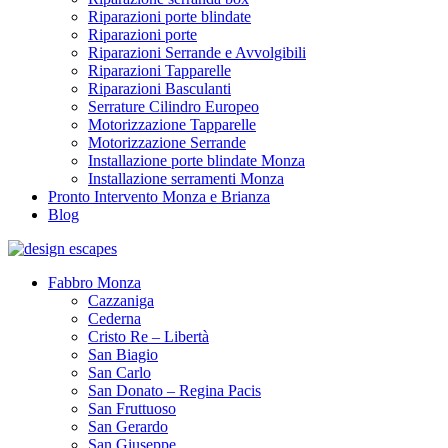
Riparazioni porte blindate
Riparazioni porte
Riparazioni Serrande e Avvolgibili
Riparazioni Tapparelle
Riparazioni Basculanti
Serrature Cilindro Europeo
Motorizzazione Tapparelle
Motorizzazione Serrande
Installazione porte blindate Monza
Installazione serramenti Monza
Pronto Intervento Monza e Brianza
Blog
Fabbro Monza
Cazzaniga
Cederna
Cristo Re – Libertà
San Biagio
San Carlo
San Donato – Regina Pacis
San Fruttuoso
San Gerardo
San Giuseppe