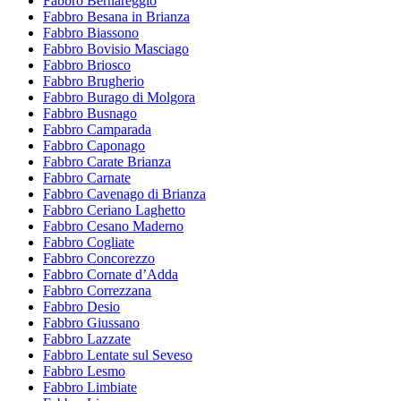
Fabbro Bernareggio
Fabbro Besana in Brianza
Fabbro Biassono
Fabbro Bovisio Masciago
Fabbro Briosco
Fabbro Brugherio
Fabbro Burago di Molgora
Fabbro Busnago
Fabbro Camparada
Fabbro Caponago
Fabbro Carate Brianza
Fabbro Carnate
Fabbro Cavenago di Brianza
Fabbro Ceriano Laghetto
Fabbro Cesano Maderno
Fabbro Cogliate
Fabbro Concorezzo
Fabbro Cornate d’Adda
Fabbro Correzzana
Fabbro Desio
Fabbro Giussano
Fabbro Lazzate
Fabbro Lentate sul Seveso
Fabbro Lesmo
Fabbro Limbiate