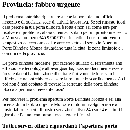
Provincia: fabbro urgente
Il problema potrebbe riguardare anche la porta del tuo ufficio,
negozio e di qualsiasi sede di attività lavorativa. Se sei rimasto fuori
casa perché la tua porta blindata è rotta e non sai come fare per
risolvere il problema, allora chiamaci subito per un pronto intervento
a Monza al numero 345 9750767 e richiedici il nostro intervento
tempestivo ed economico. Le aree coperte dal servizio Apertura
Porte Blindate Monza riguardano tutta la città, le zone limitrofe e i
comuni della provincia.
Le porte blindate moderne, pur facendo utilizzo di ferramenta anti-
effrazione e tecnologie all’avanguardia, possono facilmente essere
forzate da chi ha intenzione di entrare furtivamente in casa o in
ufficio che ne potrebbero causare la rottura e lo scardinamento. A chi
poi non è mai capitato di trovare la serratura della porta blindata
bloccata per una chiave difettosa?
Per risolvere il problema apertura Porte Blindate Monza e sei alla
ricerca di un fabbro urgente Monza e dintorni rivolgiti a noi e ai
nostri fabbri esperti. Il nostro servizio è attivo 24h su 24 e in tutti i
giorni dell’anno, compreso i week end e i festivi.
Tutti i servizi offerti riguardanti l’apertura porte