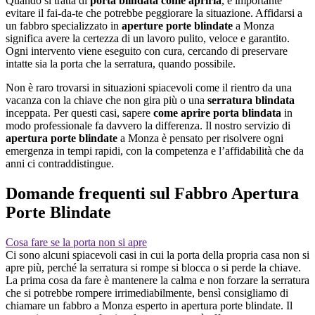
Quando si tratta di
porta blindata come aprirla
, è importante
evitare il fai-da-te che potrebbe peggiorare la situazione. Affidarsi a
un fabbro specializzato in
aperture porte blindate
a Monza
significa avere la certezza di un lavoro pulito, veloce e garantito.
Ogni intervento viene eseguito con cura, cercando di preservare
intatte sia la porta che la serratura, quando possibile.
Non è raro trovarsi in situazioni spiacevoli come il rientro da una
vacanza con la chiave che non gira più o una
serratura blindata
inceppata. Per questi casi, sapere
come aprire porta blindata
in
modo professionale fa davvero la differenza. Il nostro servizio di
apertura porte blindate
a Monza è pensato per risolvere ogni
emergenza in tempi rapidi, con la competenza e l’affidabilità che da
anni ci contraddistingue.
Domande frequenti sul Fabbro Apertura
Porte Blindate
Cosa fare se la porta non si apre
Ci sono alcuni spiacevoli casi in cui la porta della propria casa non si
apre più, perché la serratura si rompe si blocca o si perde la chiave.
La prima cosa da fare è mantenere la calma e non forzare la serratura
che si potrebbe rompere irrimediabilmente, bensì consigliamo di
chiamare un fabbro a Monza esperto in apertura porte blindate. Il