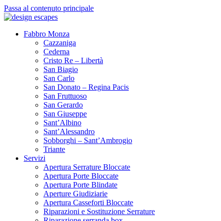
Passa al contenuto principale
Fabbro Monza
Cazzaniga
Cederna
Cristo Re – Libertà
San Biagio
San Carlo
San Donato – Regina Pacis
San Fruttuoso
San Gerardo
San Giuseppe
Sant’Albino
Sant’Alessandro
Sobborghi – Sant’Ambrogio
Triante
Servizi
Apertura Serrature Bloccate
Apertura Porte Bloccate
Apertura Porte Blindate
Aperture Giudiziarie
Apertura Casseforti Bloccate
Riparazioni e Sostituzione Serrature
Riparazione serranda box