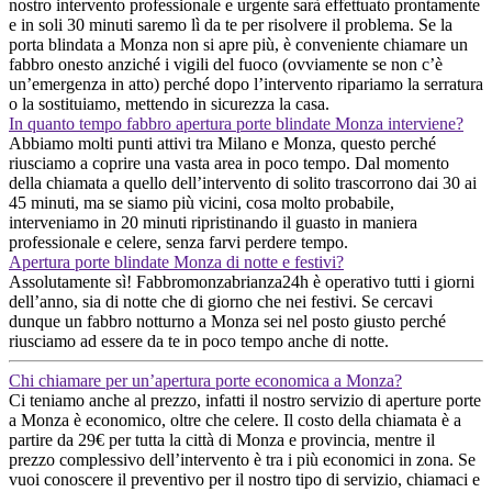
nostro intervento professionale e urgente sarà effettuato prontamente
e in soli 30 minuti saremo lì da te per risolvere il problema. Se la
porta blindata a Monza non si apre più, è conveniente chiamare un
fabbro onesto anziché i vigili del fuoco (ovviamente se non c’è
un’emergenza in atto) perché dopo l’intervento ripariamo la serratura
o la sostituiamo, mettendo in sicurezza la casa.
In quanto tempo fabbro apertura porte blindate Monza interviene?
Abbiamo molti punti attivi tra Milano e Monza, questo perché
riusciamo a coprire una vasta area in poco tempo. Dal momento
della chiamata a quello dell’intervento di solito trascorrono dai 30 ai
45 minuti, ma se siamo più vicini, cosa molto probabile,
interveniamo in 20 minuti ripristinando il guasto in maniera
professionale e celere, senza farvi perdere tempo.
Apertura porte blindate Monza di notte e festivi?
Assolutamente sì! Fabbromonzabrianza24h è operativo tutti i giorni
dell’anno, sia di notte che di giorno che nei festivi. Se cercavi
dunque un fabbro notturno a Monza sei nel posto giusto perché
riusciamo ad essere da te in poco tempo anche di notte.
Chi chiamare per un’apertura porte economica a Monza?
Ci teniamo anche al prezzo, infatti il nostro servizio di aperture porte
a Monza è economico, oltre che celere. Il costo della chiamata è a
partire da 29€ per tutta la città di Monza e provincia, mentre il
prezzo complessivo dell’intervento è tra i più economici in zona. Se
vuoi conoscere il preventivo per il nostro tipo di servizio, chiamaci e