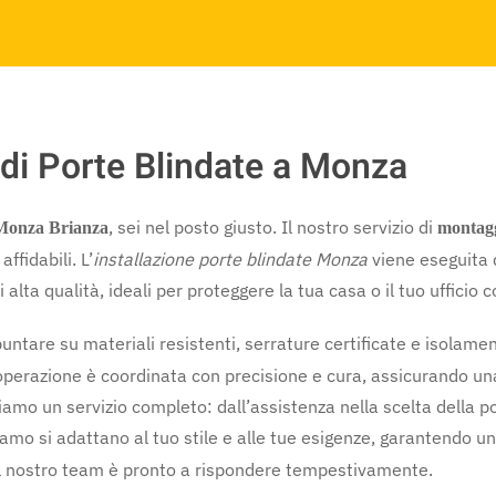
 di Porte Blindate a Monza
, sei nel posto giusto. Il nostro servizio di
 Monza Brianza
montagg
ffidabili. L’
installazione porte blindate Monza
viene eseguita d
alta qualità, ideali per proteggere la tua casa o il tuo ufficio c
puntare su materiali resistenti, serrature certificate e isolamen
 operazione è coordinata con precisione e cura, assicurando un
iamo un servizio completo: dall’assistenza nella scelta della por
mo si adattano al tuo stile e alle tue esigenze, garantendo u
il nostro team è pronto a rispondere tempestivamente.