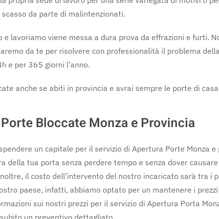
a propria sede di lavoro per una serie variegata di motivi o pe
i scasso da parte di malintenzionati.
mo e lavoriamo viene messa a dura prova da effrazioni e furti. N
emo da te per risolvere con professionalità il problema della 
4h e per 365 giorni l’anno.
te anche se abiti in provincia e avrai sempre le porte di casa, n
Porte Bloccate Monza e Provincia
 spendere un capitale per il servizio di Apertura Porte Monza 
a della tua porta senza perdere tempo e senza dover causare 
oltre, il costo dell’intervento del nostro incaricato sarà tra i pi
stro paese, infatti, abbiamo optato per un mantenere i prezzi b
ormazioni sui nostri prezzi per il servizio di Apertura Porta Mon
 subito un preventivo dettagliato.