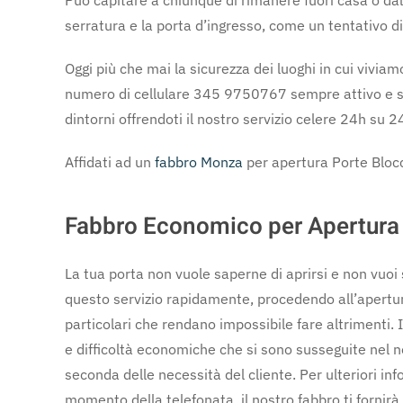
Può capitare a chiunque di rimanere fuori casa o dall
serratura e la porta d’ingresso, come un tentativo d
Oggi più che mai la sicurezza dei luoghi in cui vivia
numero di cellulare 345 9750767 sempre attivo e sar
dintorni offrendoti il nostro servizio celere 24h su 2
Affidati ad un
fabbro Monza
per apertura Porte Blocca
Fabbro Economico per Apertura 
La tua porta non vuole saperne di aprirsi e non vuoi
questo servizio rapidamente, procedendo all’apertur
particolari che rendano impossibile fare altrimenti. In
e difficoltà economiche che si sono susseguite nel no
seconda delle necessità del cliente. Per ulteriori inf
momento della telefonata, il nostro fabbro ti fornirà