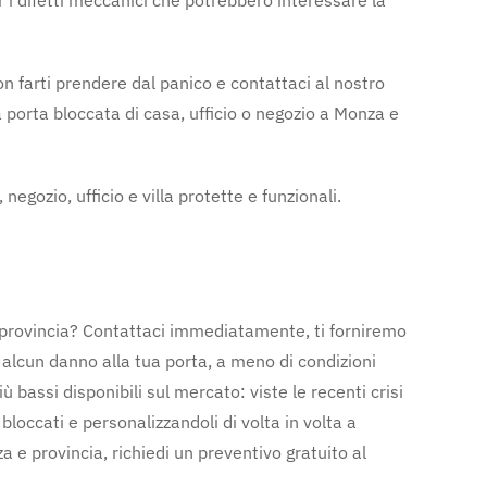
r i difetti meccanici che potrebbero interessare la
on farti prendere dal panico e contattaci al nostro
porta bloccata di casa, ufficio o negozio a Monza e
egozio, ufficio e villa protette e funzionali.
e provincia? Contattaci immediatamente, ti forniremo
alcun danno alla tua porta, a meno di condizioni
ù bassi disponibili sul mercato: viste le recenti crisi
loccati e personalizzandoli di volta in volta a
za e provincia, richiedi un preventivo gratuito al