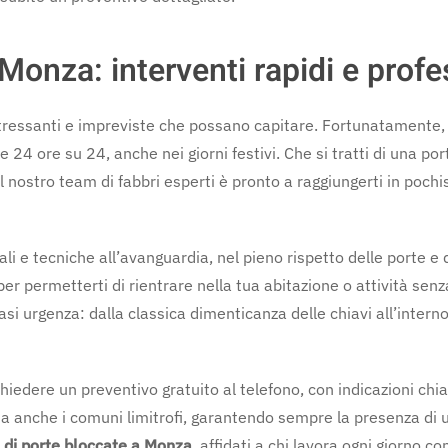
Monza: interventi rapidi e profe
 stressanti e impreviste che possano capitare. Fortunatamente, g
 24 ore su 24, anche nei giorni festivi. Che si tratti di una po
l nostro team di fabbri esperti è pronto a raggiungerti in poc
li e tecniche all’avanguardia, nel pieno rispetto delle porte e 
 per permetterti di rientrare nella tua abitazione o attività senza
i urgenza: dalla classica dimenticanza delle chiavi all’interno,
iedere un preventivo gratuito al telefono, con indicazioni chiar
a anche i comuni limitrofi, garantendo sempre la presenza di un
 di porte bloccate a Monza
, affidati a chi lavora ogni giorno 