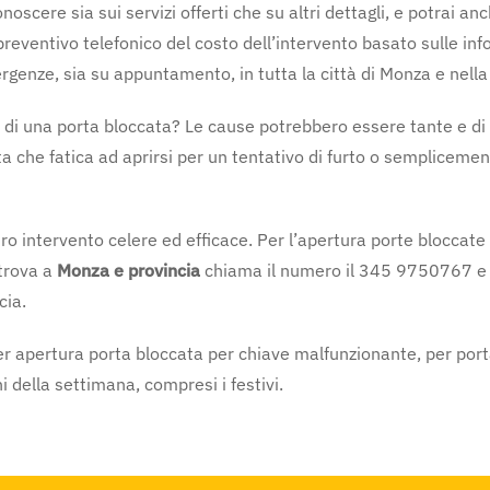
noscere sia sui servizi offerti che su altri dettagli, e potrai a
preventivo telefonico del costo dell’intervento basato sulle in
ergenze, sia su appuntamento, in tutta la città di Monza e nella
a di una porta bloccata? Le cause potrebbero essere tante e di 
a che fatica ad aprirsi per un tentativo di furto o semplicement
tro intervento celere ed efficace. Per l’apertura porte bloccate
 trova a
Monza e provincia
chiama il numero il 345 9750767 e in
cia.
er apertura porta bloccata per chiave malfunzionante, per porta
ni della settimana, compresi i festivi.