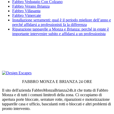
Fabbro Veduggio Con Colzano
Fabbro Verano Brianza
Fabbro Villasanta
Fabbro Vimercate
Installazione serramenti: qual è il periodo migliore dell’anno e
perché affidarsi a professionisti fa la differenza
Riparazione tapparelle a Monza e Brianza: perché in estate è
importante intervenire subito e affidarsi a un professionista
FABBRO MONZA E BRIANZA 24 ORE
Il sito dell'azienda FabbroMonzaBrianza24h.it che tratta di Fabbro
Monza e di tutti i comuni limitrofi della zona. Ci occupiamo di
apertura porte bloccate, serrature rotte, riparazioni e motorizzazione
tapparelle casa e ufficio, basculanti rotti o bloccati e altri problemi di
pronto intervento.