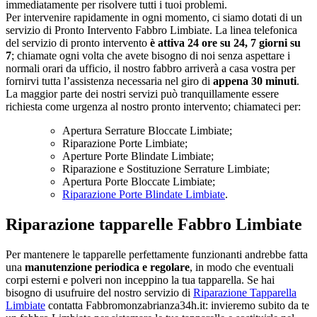
immediatamente per risolvere tutti i tuoi problemi.
Per intervenire rapidamente in ogni momento, ci siamo dotati di un
servizio di Pronto Intervento Fabbro Limbiate. La linea telefonica
del servizio di pronto intervento
è attiva 24 ore su 24, 7 giorni su
7
; chiamate ogni volta che avete bisogno di noi senza aspettare i
normali orari da ufficio, il nostro fabbro arriverà a casa vostra per
fornirvi tutta l’assistenza necessaria nel giro di
appena 30 minuti
.
La maggior parte dei nostri servizi può tranquillamente essere
richiesta come urgenza al nostro pronto intervento; chiamateci per:
Apertura Serrature Bloccate Limbiate;
Riparazione Porte Limbiate;
Aperture Porte Blindate Limbiate;
Riparazione e Sostituzione Serrature Limbiate;
Apertura Porte Bloccate Limbiate;
Riparazione Porte Blindate Limbiate
.
Riparazione tapparelle Fabbro Limbiate
Per mantenere le tapparelle perfettamente funzionanti andrebbe fatta
una
manutenzione periodica e regolare
, in modo che eventuali
corpi esterni e polveri non inceppino la tua tapparella. Se hai
bisogno di usufruire del nostro servizio di
Riparazione Tapparella
Limbiate
contatta Fabbromonzabrianza34h.it: invieremo subito da te