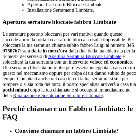
Apertura Casseforti Bloccate Limbiate;
Installazione Serramenti Limbiate.
Apertura serrature bloccate fabbro Limbiate
Le serrature possono bloccarsi per vari motivi: quando questo
succede aprire la porta la cassaforte bloccata risulta impossibile. Per
sbloccare la tua serratura chiama subito fabbro Luigi al numero
345
9750767
: sarà
da te in mezz’ora
dalla fine della tua chiamata per la
richiesta del servizio di
Apertura Serratura Bloccata Limbiate
e
sbloccherà la tua serratura con un intervento
veloce ed economico
.
Una serratura bloccata potrebbe però essersi inceppata a causa di un
guasto nel meccanismo oppure per colpa di un danno subito da poco
tempo. Contattaci anche nel caso in cui la tua serratura si stia per
rompere o si sia rotta del tutto: il nostro specialista arriverà a casa tua
pochi minuti
dopo la tua chiamata e si occuperà immediatamente
della
Riparazione e Sostituzione Serrature Limbiate
.
Perché chiamare un Fabbro Limbiate: le
FAQ
Conviene chiamare un fabbro Limbiate?