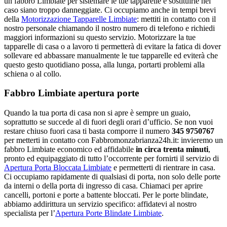
un fabbro Limbiate per sistemare le tue tapparelle e sostituirle nel
caso siano troppo danneggiate. Ci occupiamo anche in tempi brevi
della
Motorizzazione Tapparelle Limbiate
: mettiti in contatto con il
nostro personale chiamando il nostro numero di telefono e richiedi
maggiori informazioni su questo servizio. Motorizzare la tue
tapparelle di casa o a lavoro ti permetterà di evitare la fatica di dover
sollevare ed abbassare manualmente le tue tapparelle ed eviterà che
questo gesto quotidiano possa, alla lunga, portarti problemi alla
schiena o al collo.
Fabbro Limbiate apertura porte
Quando la tua porta di casa non si apre è sempre un guaio,
soprattutto se succede al di fuori degli orari d’ufficio. Se non vuoi
restare chiuso fuori casa ti basta comporre il numero
345 9750767
per metterti in contatto con Fabbromonzabrianza24h.it: invieremo un
fabbro Limbiate economico ed affidabile
in circa trenta minuti
,
pronto ed equipaggiato di tutto l’occorrente per fornirti il servizio di
Apertura Porta Bloccata Limbiate
e permetterti di rientrare in casa.
Ci occupiamo rapidamente di qualsiasi di porta, non solo delle porte
da interni o della porta di ingresso di casa. Chiamaci per aprire
cancelli, portoni e porte a battente bloccati. Per le porte blindate,
abbiamo addirittura un servizio specifico: affidatevi al nostro
specialista per l’
Apertura Porte Blindate Limbiate
.