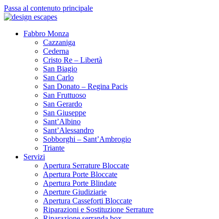
Passa al contenuto principale
Fabbro Monza
Cazzaniga
Cederna
Cristo Re – Libertà
San Biagio
San Carlo
San Donato – Regina Pacis
San Fruttuoso
San Gerardo
San Giuseppe
Sant’Albino
Sant’Alessandro
Sobborghi – Sant’Ambrogio
Triante
Servizi
Apertura Serrature Bloccate
Apertura Porte Bloccate
Apertura Porte Blindate
Aperture Giudiziarie
Apertura Casseforti Bloccate
Riparazioni e Sostituzione Serrature
Riparazione serranda box