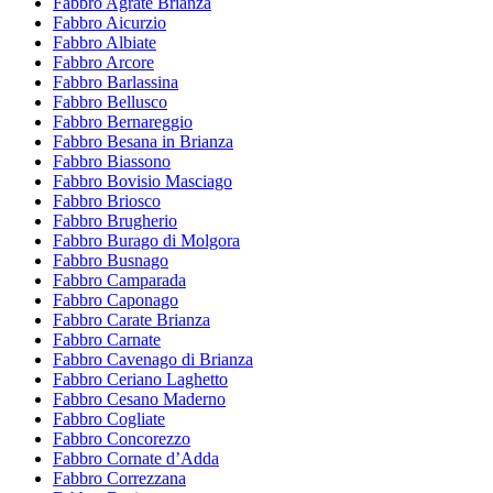
Fabbro Agrate Brianza
Fabbro Aicurzio
Fabbro Albiate
Fabbro Arcore
Fabbro Barlassina
Fabbro Bellusco
Fabbro Bernareggio
Fabbro Besana in Brianza
Fabbro Biassono
Fabbro Bovisio Masciago
Fabbro Briosco
Fabbro Brugherio
Fabbro Burago di Molgora
Fabbro Busnago
Fabbro Camparada
Fabbro Caponago
Fabbro Carate Brianza
Fabbro Carnate
Fabbro Cavenago di Brianza
Fabbro Ceriano Laghetto
Fabbro Cesano Maderno
Fabbro Cogliate
Fabbro Concorezzo
Fabbro Cornate d’Adda
Fabbro Correzzana