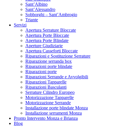
Sant’Albino
Sant’Alessandro
Sobborghi – Sant’Ambrogio
Triante
Servizi
Apertura Serrature Bloccate
Apertura Porte Bloccate
Apertura Porte Blindate
Aperture Giudiziarie
Apertura Casseforti Bloccate
Riparazioni e Sostituzione Serrature
Riparazione serranda box
Riparazioni porte blindate
Riparazioni porte
Riparazioni Serrande e Avvolgibili
Riparazioni Tapparelle
Riparazioni Basculanti
Serrature Cilindro Europeo
Motorizzazione Tapparelle
Motorizzazione Serrande
Installazione porte blindate Monza
Installazione serramenti Monza
Pronto Intervento Monza e Brianza
Blog