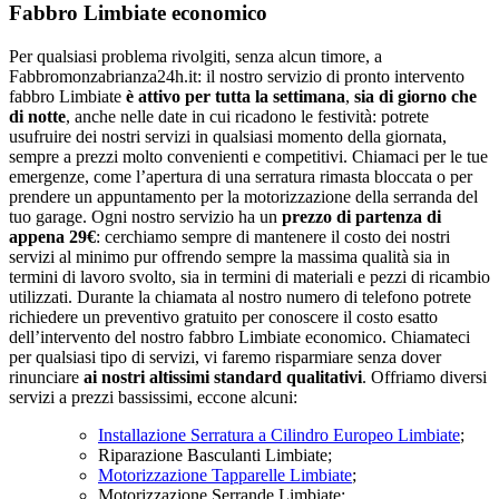
Fabbro Limbiate economico
Per qualsiasi problema rivolgiti, senza alcun timore, a
Fabbromonzabrianza24h.it: il nostro servizio di pronto intervento
fabbro Limbiate
è attivo per tutta la settimana
,
sia di giorno che
di notte
, anche nelle date in cui ricadono le festività: potrete
usufruire dei nostri servizi in qualsiasi momento della giornata,
sempre a prezzi molto convenienti e competitivi. Chiamaci per le tue
emergenze, come l’apertura di una serratura rimasta bloccata o per
prendere un appuntamento per la motorizzazione della serranda del
tuo garage. Ogni nostro servizio ha un
prezzo di partenza di
appena 29€
: cerchiamo sempre di mantenere il costo dei nostri
servizi al minimo pur offrendo sempre la massima qualità sia in
termini di lavoro svolto, sia in termini di materiali e pezzi di ricambio
utilizzati. Durante la chiamata al nostro numero di telefono potrete
richiedere un preventivo gratuito per conoscere il costo esatto
dell’intervento del nostro fabbro Limbiate economico. Chiamateci
per qualsiasi tipo di servizi, vi faremo risparmiare senza dover
rinunciare
ai nostri altissimi standard qualitativi
. Offriamo diversi
servizi a prezzi bassissimi, eccone alcuni:
Installazione Serratura a Cilindro Europeo Limbiate
;
Riparazione Basculanti Limbiate;
Motorizzazione Tapparelle Limbiate
;
Motorizzazione Serrande Limbiate;