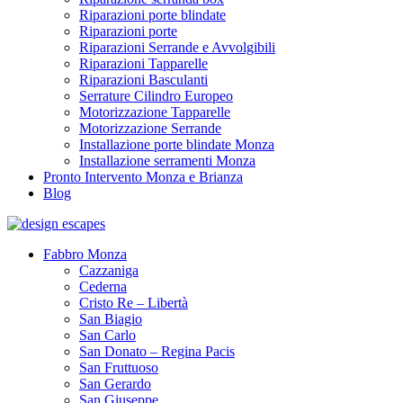
Riparazioni porte blindate
Riparazioni porte
Riparazioni Serrande e Avvolgibili
Riparazioni Tapparelle
Riparazioni Basculanti
Serrature Cilindro Europeo
Motorizzazione Tapparelle
Motorizzazione Serrande
Installazione porte blindate Monza
Installazione serramenti Monza
Pronto Intervento Monza e Brianza
Blog
Fabbro Monza
Cazzaniga
Cederna
Cristo Re – Libertà
San Biagio
San Carlo
San Donato – Regina Pacis
San Fruttuoso
San Gerardo
San Giuseppe