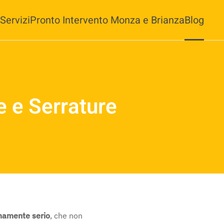
Servizi
Pronto Intervento Monza e Brianza
Blog
 e Serrature
amente serio
, che non