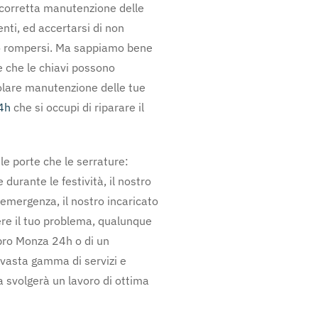
corretta manutenzione delle
nti, ed accertarsi di non
i o rompersi. Ma sappiamo bene
e che le chiavi possono
golare manutenzione delle tue
4h
che si occupi di riparare il
e porte che le serrature:
durante le festività, il nostro
i emergenza, il nostro incaricato
vere il tuo problema, qualunque
abbro Monza 24h o di un
 vasta gamma di servizi e
a svolgerà un lavoro di ottima