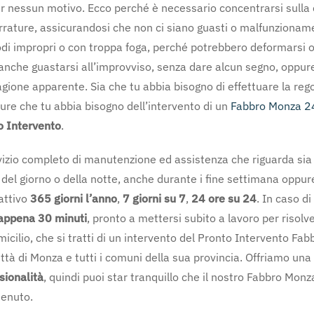
 nessun motivo. Ecco perché è necessario concentrarsi sulla 
errature, assicurandosi che non ci siano guasti o malfunzioname
 modi impropri o con troppa foga, perché potrebbero deformars
anche guastarsi all’improvviso, senza dare alcun segno, oppur
gione apparente. Sia che tu abbia bisogno di effettuare la re
pure che tu abbia bisogno dell’intervento di un
Fabbro Monza 2
o Intervento
.
izio completo di manutenzione ed assistenza che riguarda sia l
del giorno o della notte, anche durante i fine settimana oppure 
 attivo
365 giorni l’anno
,
7 giorni su 7
,
24 ore su 24
. In caso d
 appena 30 minuti
, pronto a mettersi subito a lavoro per risol
omicilio, che si tratti di un intervento del Pronto Intervento F
ttà di Monza e tutti i comuni della sua provincia. Offriamo una
sionalità
, quindi puoi star tranquillo che il nostro Fabbro Monz
tenuto.