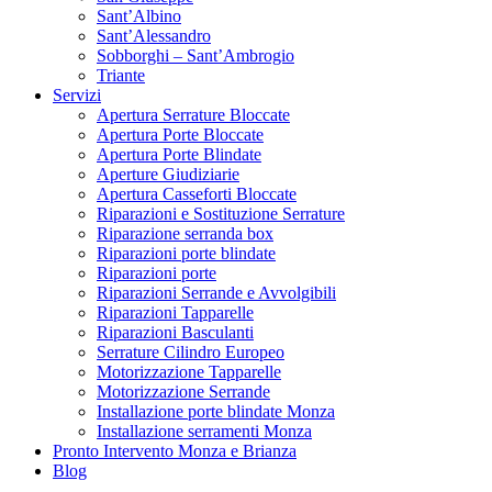
Sant’Albino
Sant’Alessandro
Sobborghi – Sant’Ambrogio
Triante
Servizi
Apertura Serrature Bloccate
Apertura Porte Bloccate
Apertura Porte Blindate
Aperture Giudiziarie
Apertura Casseforti Bloccate
Riparazioni e Sostituzione Serrature
Riparazione serranda box
Riparazioni porte blindate
Riparazioni porte
Riparazioni Serrande e Avvolgibili
Riparazioni Tapparelle
Riparazioni Basculanti
Serrature Cilindro Europeo
Motorizzazione Tapparelle
Motorizzazione Serrande
Installazione porte blindate Monza
Installazione serramenti Monza
Pronto Intervento Monza e Brianza
Blog