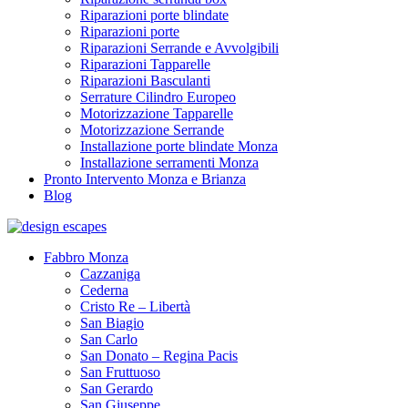
Riparazioni porte blindate
Riparazioni porte
Riparazioni Serrande e Avvolgibili
Riparazioni Tapparelle
Riparazioni Basculanti
Serrature Cilindro Europeo
Motorizzazione Tapparelle
Motorizzazione Serrande
Installazione porte blindate Monza
Installazione serramenti Monza
Pronto Intervento Monza e Brianza
Blog
Fabbro Monza
Cazzaniga
Cederna
Cristo Re – Libertà
San Biagio
San Carlo
San Donato – Regina Pacis
San Fruttuoso
San Gerardo
San Giuseppe