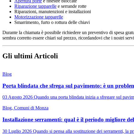
Apertura porte
e finestre bloccate
Riparazione tapparelle
e serrande rotte
Riparazioni, manutenzioni e installazioni
Motorizzazione tapparelle
Smarrimento, furto o rottura delle chiavi
Durante la chiamata è possibile richiedere un preventivo di spesa gratu
sembra corretto essere chiari sul prezzo, ricordandovi che i nostri serv
Gli ultimi Articoli
Blog
Porta blindata che sfrega sul pavimento: è un proble
03 Agosto 2026 Quando una porta blindata inizia a sfregare sul pavi
Blog, Comuni di Monza
Installazione serramenti: qual è il periodo migliore del
30 Luglio 2026 Quando si pensa alla sostituzione dei serramenti, la