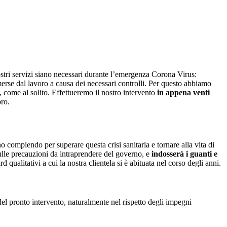
nostri servizi siano necessari durante l’emergenza Corona Virus:
erse dal lavoro a causa dei necessari controlli. Per questo abbiamo
cia, come al solito. Effettueremo il nostro intervento
in appena venti
bro.
nno compiendo per superare questa crisi sanitaria e tornare alla vita di
 sulle precauzioni da intraprendere del governo, e
indosserà i guanti e
d qualitativi a cui la nostra clientela si è abituata nel corso degli anni.
i del pronto intervento, naturalmente nel rispetto degli impegni