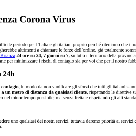
enza Corona Virus
icile periodo per l’Italia e gli italiani proprio perché riteniamo che i 
gherebbe altrimenti a chiamare le forze dell’ordine, già totalmente somm
 Brianza
24 ore su 24
,
7 giorni su 7
, su tutto il territorio della provin
rie per minimizzare i rischi di contagio sia per voi che per il nostro fab
a 24h
i contagio
, in modo da non vanificare gli sforzi che tutti gli italiani sta
 a un metro di distanza da qualsiasi cliente
, rispettando le direttive
ro nel minor tempo possibile, ma senza fretta e rispettando gli alti standar
iedere uno qualsiasi dei nostri servizi, tuttavia daremo priorità ai serviz
i: