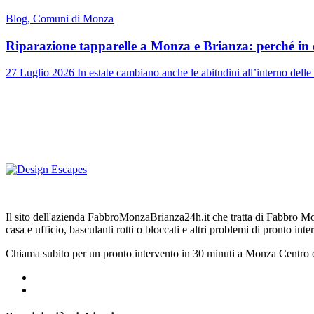
Blog, Comuni di Monza
Riparazione tapparelle a Monza e Brianza: perché in es
27 Luglio 2026 In estate cambiano anche le abitudini all’interno delle
Il sito dell'azienda FabbroMonzaBrianza24h.it che tratta di Fabbro Monz
casa e ufficio, basculanti rotti o bloccati e altri problemi di pronto inte
Chiama subito per un pronto intervento in 30 minuti a Monza Centro 