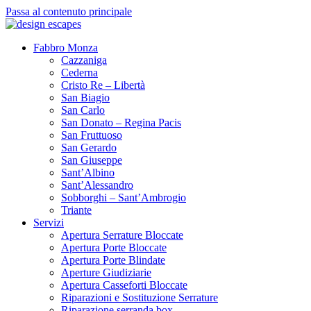
Passa al contenuto principale
Fabbro Monza
Cazzaniga
Cederna
Cristo Re – Libertà
San Biagio
San Carlo
San Donato – Regina Pacis
San Fruttuoso
San Gerardo
San Giuseppe
Sant’Albino
Sant’Alessandro
Sobborghi – Sant’Ambrogio
Triante
Servizi
Apertura Serrature Bloccate
Apertura Porte Bloccate
Apertura Porte Blindate
Aperture Giudiziarie
Apertura Casseforti Bloccate
Riparazioni e Sostituzione Serrature
Riparazione serranda box