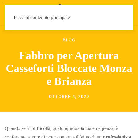
Passa al contenuto principale
BLOG
Fabbro per Apertura
Casseforti Bloccate Monza
e Brianza
OTTOBRE 4, 2020
Quando sei in difficoltà, qualunque sia la tua emergenza, è
confortante sapere di poter contare sull’aiuto di un
professionista