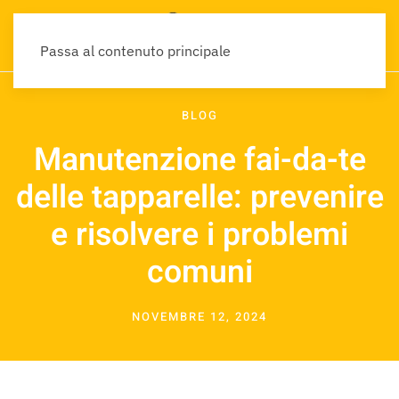
Passa al contenuto principale
BLOG
Manutenzione fai-da-te
delle tapparelle: prevenire
e risolvere i problemi
comuni
NOVEMBRE 12, 2024