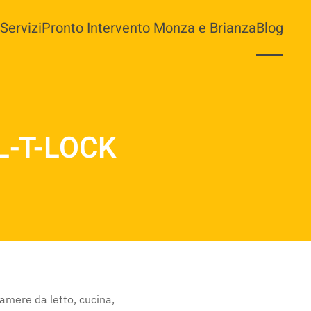
Servizi
Pronto Intervento Monza e Brianza
Blog
UL-T-LOCK
amere da letto, cucina,