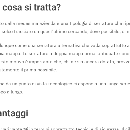
cosa si tratta?
to dalla medesima azienda è una tipologia di serratura che ripr
 solco tracciato da quest’ultimo cercando, dove possibile, di mi
dunque come una serratura alternativa che vada soprattutto a 
ia mappa. Le serrature a doppia mappa ormai antiquate sono d
esto motivo è importante che, chi ne sia ancora dotato, provve
tamente il prima possibile.
 da un punto di vista tecnologico ci espone a una lunga serie 
ppo a lungo.
antaggi
 vari vantaggi in termini soprattutto tecnici e di sicurezza. Il 