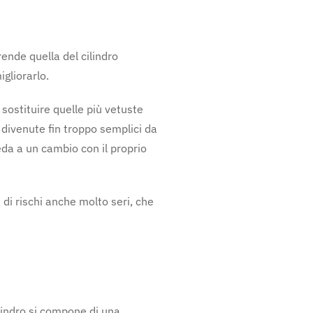
ende quella del cilindro
gliorarlo.
sostituire quelle più vetuste
ivenute fin troppo semplici da
da a un cambio con il proprio
di rischi anche molto seri, che
cilindro si compone di una