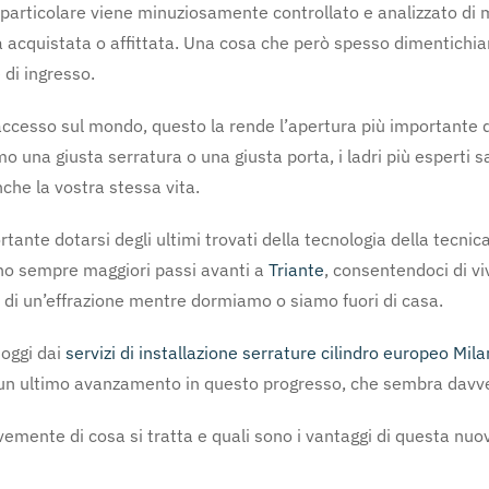
o particolare viene minuziosamente controllato e analizzato di
ta acquistata o affittata. Una cosa che però spesso dimentichia
 di ingresso.
e accesso sul mondo, questo la rende l’apertura più importante 
mo una giusta serratura o una giusta porta, i ladri più esperti
nche la vostra stessa vita.
tante dotarsi degli ultimi trovati della tecnologia della tecnica
no sempre maggiori passi avanti a
Triante
, consentendoci di v
 di un’effrazione mentre dormiamo o siamo fuori di casa.
 oggi dai
servizi di installazione serrature cilindro europeo Mil
n ultimo avanzamento in questo progresso, che sembra davvero
emente di cosa si tratta e quali sono i vantaggi di questa nuo