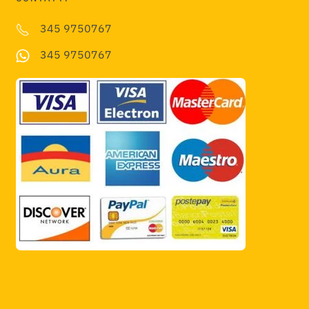
345 9750767
345 9750767