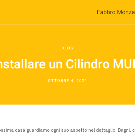
Fabbro Monza
BLOG
nstallare un Cilindro M
OTTOBRE 4, 2021
ssima casa guardiamo ogni suo aspetto nel dettaglio. Bagni, c