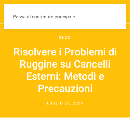
Passa al contenuto principale
BLOG
Risolvere i Problemi di
Ruggine su Cancelli
Esterni: Metodi e
Precauzioni
LUGLIO 29, 2024