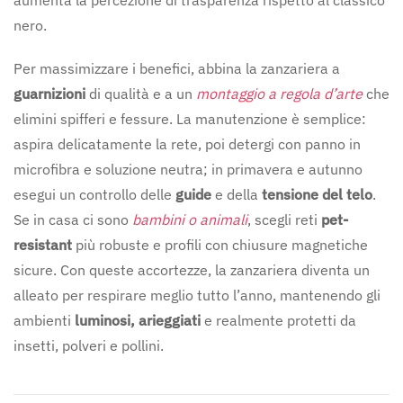
aumenta la percezione di trasparenza rispetto al classico
nero.
Per massimizzare i benefici, abbina la zanzariera a
guarnizioni
di qualità e a un
montaggio a regola d’arte
che
elimini spifferi e fessure. La manutenzione è semplice:
aspira delicatamente la rete, poi detergi con panno in
microfibra e soluzione neutra; in primavera e autunno
esegui un controllo delle
guide
e della
tensione del telo
.
Se in casa ci sono
bambini o animali
, scegli reti
pet-
resistant
più robuste e profili con chiusure magnetiche
sicure. Con queste accortezze, la zanzariera diventa un
alleato per respirare meglio tutto l’anno, mantenendo gli
ambienti
luminosi, arieggiati
e realmente protetti da
insetti, polveri e pollini.