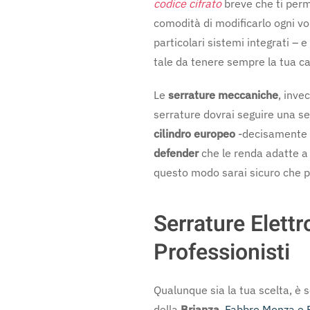
codice cifrato
breve che ti perm
comodità di modificarlo ogni vol
particolari sistemi integrati –
tale da tenere sempre la tua ca
Le
serrature meccaniche
, inve
serrature dovrai seguire una se
cilindro europeo
-decisamente p
defender
che le renda adatte a
questo modo sarai sicuro che po
Serrature Elettr
Professionisti
Qualunque sia la tua scelta, è s
della
Brianza
,
Fabbro Monza e 