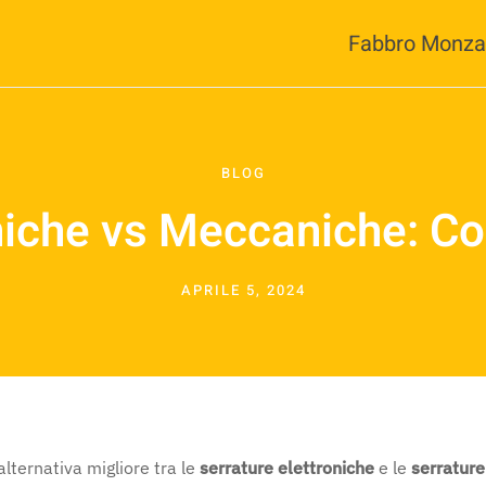
Fabbro Monza
BLOG
niche vs Meccaniche: Co
APRILE 5, 2024
alternativa migliore tra le
serrature elettroniche
e le
serratur