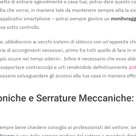
etta di entrare agevolmente a casa tua; potrai dare questo co
ta che vorrai, in maniera tale da mantenere sempre alta la sicu
 e applicativi smartphone – potrai sempre gestire un
monitoraggi
sa sotto controllo.
ce, ubbidiscono ai vecchi sistemi di sblocco con un’apposita c
rie di accorgimenti necessari, primo fra tutti quello di fare in
iù sicure nei tempi odierni-. Infine è necessario che esse ab
 sopportare contraccolpi e urti rendendole definitivamente
ant
ssano salvaguardare gli accessi alla tua casa in maniera effi
oniche e Serrature Meccaniche: R
empre bene chiedere consiglio ai professionisti del settore: se 
Brianza
è una delle agenzie migliori del settore e manderà dir