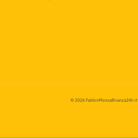
©
2026
FabbroMonzaBrianza24h.it è