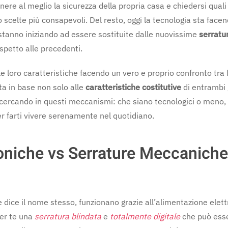
ere al meglio la sicurezza della propria casa e chiedersi quali 
o scelte più consapevoli. Del resto, oggi la tecnologia sta face
tanno iniziando ad essere sostituite dalle nuovissime
serratu
ispetto alle precedenti.
 loro caratteristiche facendo un vero e proprio confronto tra 
ta in base non solo alle
caratteristiche costitutive
di entrambi 
icercando in questi meccanismi: che siano tecnologici o meno
per farti vivere serenamente nel quotidiano.
roniche vs Serrature Meccaniche
 dice il nome stesso, funzionano grazie all’alimentazione elettr
per te una
serratura blindata
e
totalmente digitale
che può esse