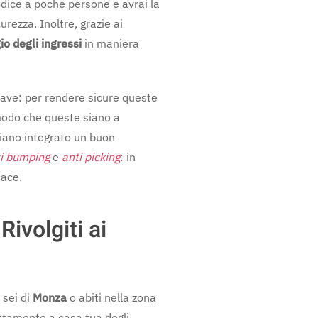
dice a poche persone e avrai la
rezza. Inoltre, grazie ai
o degli ingressi
in maniera
hiave: per rendere sicure queste
 modo che queste siano a
biano integrato un buon
i bumping
e
anti picking
: in
cace.
ivolgiti ai
sei di
Monza
o abiti nella zona
ettamente a casa tua degli