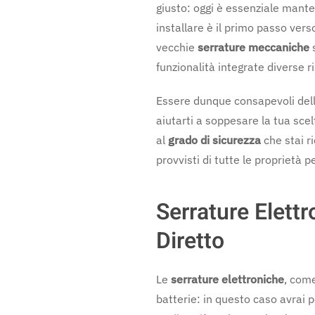
giusto: oggi è essenziale manten
installare è il primo passo vers
vecchie
serrature meccaniche
s
funzionalità integrate diverse r
Essere dunque consapevoli delle
aiutarti a soppesare la tua scel
al
grado di sicurezza
che stai r
provvisti di tutte le proprietà 
Serrature Elett
Diretto
Le
serrature elettroniche
, come
batterie: in questo caso avrai 