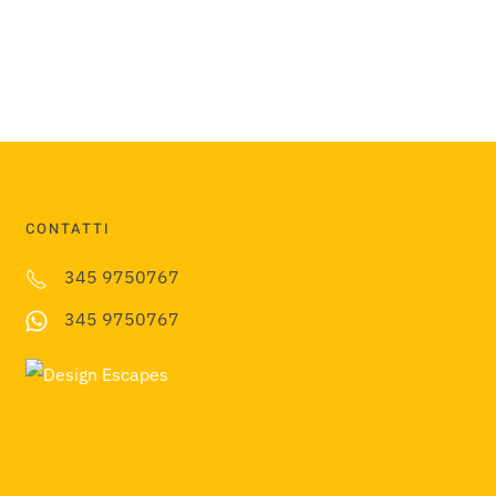
CONTATTI
345 9750767
345 9750767